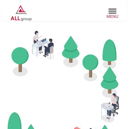
メ
イ
MENU
ン
コ
ン
テ
ン
ツ
へ
移
動