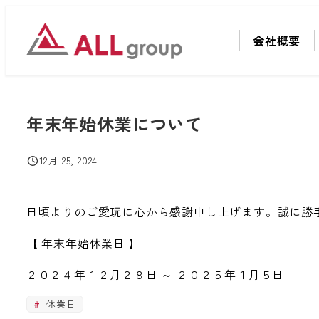
メ
イ
会社概要
ン
コ
ン
テ
年末年始休業について
ン
ツ
12月 25, 2024
投稿日
へ
移
日頃よりのご愛玩に心から感謝申し上げます。誠に勝
動
【 年末年始休業日 】
２０２４年１２月２８日 ～ ２０２５年１月５日
休業日