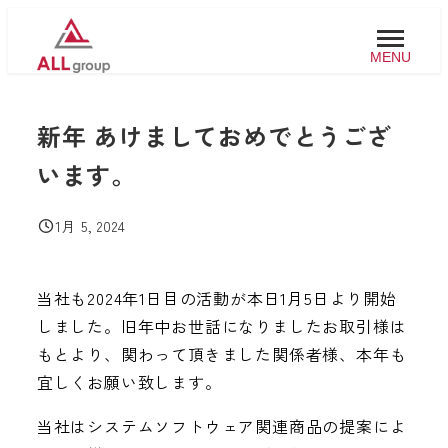
メ
イ
MENU
ン
コ
新年 あけましておめでとうござ
ン
テ
います。
ン
ツ
1月 5, 2024
投稿日
へ
移
当社も2024年1日目の活動が本日1月5日より開始
動
しました。旧年中お世話になりましたお取引様は
もとより、関わって頂きました関係者様、本年も
宜しくお願い致します。
当社はシステムソフトウェア関連商品の提案によ